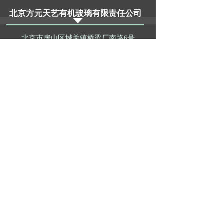
北京方元天艺有机玻璃有限责任公司
北京市房山区城关镇桥梁厂南路6号
手 机：15811474255
www.fyty.com.cn
扫一扫，关注公司公众号
直接拨打电话咨询
@2020 All Rights Reserved
北京方元天艺有机玻璃有限责任公司
版权所有 京ICP备09066139号-1